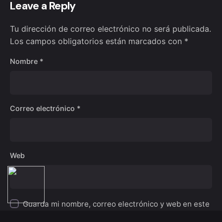
Leave a Reply
Tu dirección de correo electrónico no será publicada.
Los campos obligatorios están marcados con
*
Nombre
*
Correo electrónico
*
Web
IA:
Hola, soy Mike, la inteligencia artificial de Make
and Bits España. ¿En qué puedo ayudarte hoy?
Guarda mi nombre, correo electrónico y web en este
navegador para la próxima vez que comente.